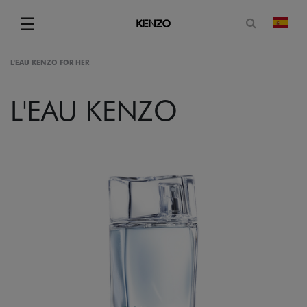
Abrir for
☰
camb
Menu
L'EAU KENZO FOR HER
L'EAU KENZO