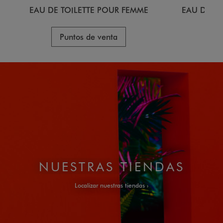
EAU DE TOILETTE POUR FEMME
EAU DE T
Puntos de venta
Pu
NUESTRAS TIENDAS
Localizar nuestras tiendas