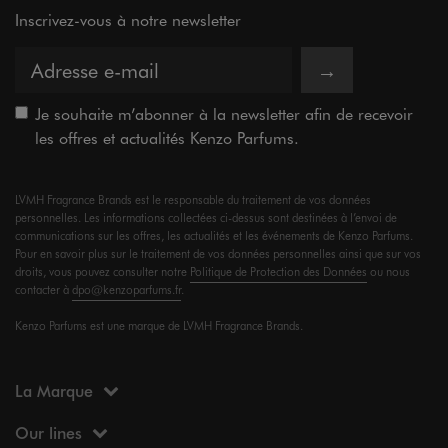
Inscrivez-vous à notre newsletter
→
Je souhaite m’abonner à la newsletter afin de recevoir
les offres et actualités Kenzo Parfums.
LVMH Fragrance Brands est le responsable du traitement de vos données
personnelles. Les informations collectées ci-dessus sont destinées à l’envoi de
communications sur les offres, les actualités et les événements de Kenzo Parfums.
Pour en savoir plus sur le traitement de vos données personnelles ainsi que sur vos
droits, vous pouvez consulter notre
Politique de Protection des Données
ou nous
contacter à
dpo@kenzoparfums.fr
.
Kenzo Parfums est une marque de LVMH Fragrance Brands.
La Marque
Our lines