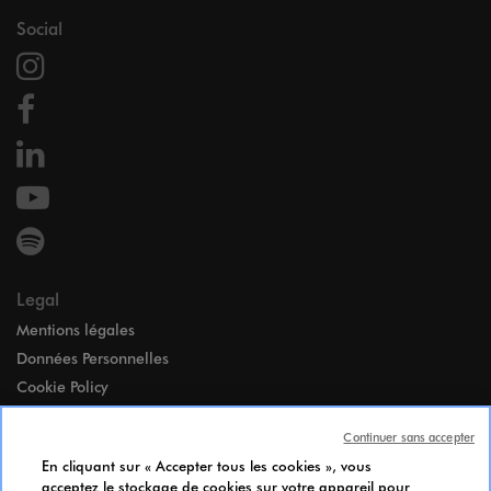
Social
Legal
Mentions légales
Données Personnelles
Cookie Policy
Accessibilité
Continuer sans accepter
Paramètres des cookies
En cliquant sur « Accepter tous les cookies », vous
Index égalité Femmes-Hommes
acceptez le stockage de cookies sur votre appareil pour