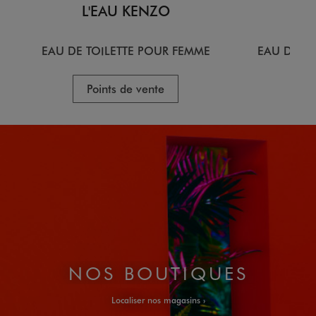
L'EAU KENZO
L
EAU DE TOILETTE POUR FEMME
EAU DE T
Points de vente
P
NOS BOUTIQUES
Localiser nos magasins