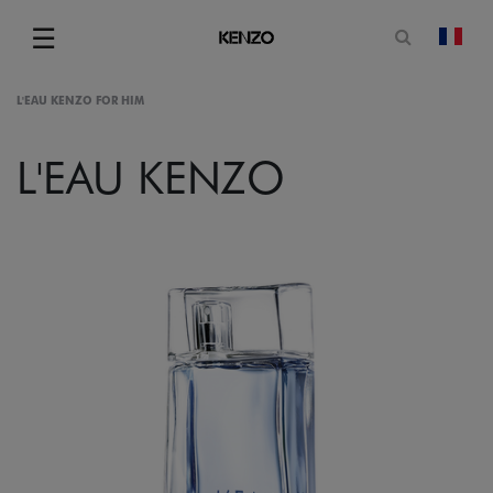
Ouvrir le
☰
chan
Menu
L'EAU KENZO FOR HIM
L'EAU KENZO
gram