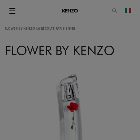
Apri il mo
☰
camb
Menu
FLOWER BY KENZO LA RÉCOLTE PARISIENNE
FLOWER BY KENZO
gram