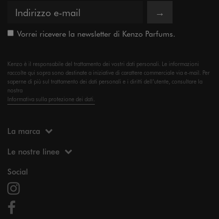
→
Vorrei ricevere la newsletter di Kenzo Parfums.
Kenzo è il responsabile del trattamento dei vostri dati personali. Le informazioni
raccolte qui sopra sono destinate a iniziative di carattere commerciale via e-mail. Per
saperne di più sul trattamento dei dati personali e i diritti dell’utente, consultare la
nostra
Informativa sulla protezione dei dati.
La marca
Le nostre linee
Social