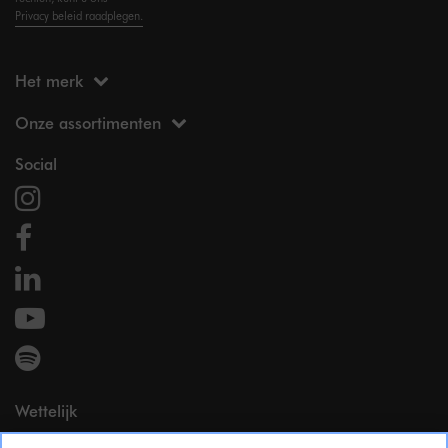
Privacy beleid raadplegen.
Het merk
Onze assortimenten
Social
Wettelijk
Wettelijke vermeldingen