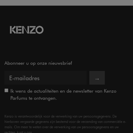
Abonneer u op onze nieuwsbrief
→
Ik wens de actualiteiten en de newsletter van Kenzo
Parfums te ontvangen.
Kenzo is verantwoordelijk voor de verwerking van uw persoonsgegevens. De
hierboven vergaarde gegevens zijn bestemd voor de verzending van commerciële e-
mails. Om meer te weten over de verwerking van uw persoonsgegevens en uw
rechten, kunt u ons