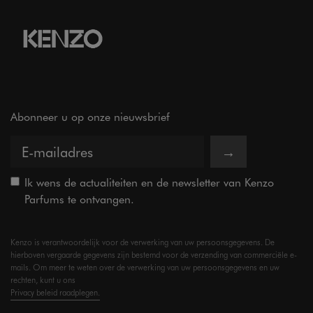
Abonneer u op onze nieuwsbrief
→
Ik wens de actualiteiten en de newsletter van Kenzo
Parfums te ontvangen.
Kenzo is verantwoordelijk voor de verwerking van uw persoonsgegevens. De
hierboven vergaarde gegevens zijn bestemd voor de verzending van commerciële e-
mails. Om meer te weten over de verwerking van uw persoonsgegevens en uw
rechten, kunt u ons
Privacy beleid raadplegen.