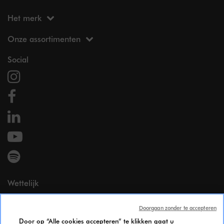
Het merk
Onze assortimenten
Social
Wettelijk
Wettelijke vermeldingen
Doorgaan zonder te accepteren
Persoonsgegevens
Door op “Alle cookies accepteren” te klikken gaat u
Cookie Policy