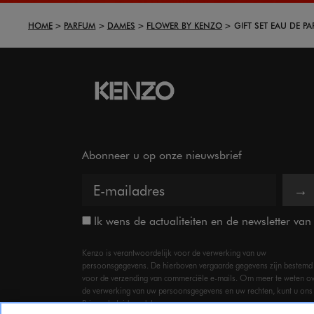
HOME
PARFUM
DAMES
FLOWER BY KENZO
GIFT SET EAU DE P
Abonneer u op onze nieuwsbrief
→
Ik wens de actualiteiten en de newsletter va
Kenzo is verantwoordelijk voor de verwerking van uw
persoonsgegevens. De hierboven vergaarde gegevens zijn bestemd
voor de verzending van commerciële e-mails. Om meer te weten o
de verwerking van uw persoonsgegevens en uw rechten, kunt u ons
Privacy beleid raadplegen.