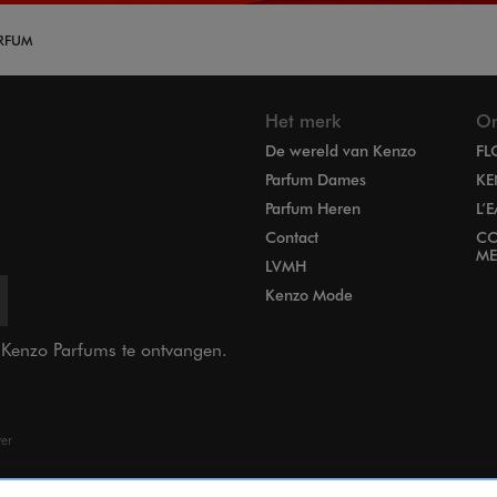
ARFUM
Het merk
On
De wereld van Kenzo
FL
Parfum Dames
KE
Parfum Heren
L’
Contact
CO
ME
LVMH
Kenzo Mode
n Kenzo Parfums te ontvangen.
ver