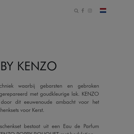
Open zoekformulier
Facebook
Instagram
Verander land
 BY KENZO
echniek waarbij gebarsten en gebroken
gerepareerd met goudkleurige lak. KENZO
en door dit eeuwenoude ambacht voor het
henksets voor Kerst.
schenkset bestaat uit een Eau de Parfum
 KENZO POPPY BOUQUET met bodylotion.