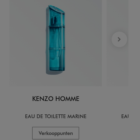
KENZO HOMME
KE
EAU DE TOILETTE MARINE
EAU DE
Verkooppunten
V