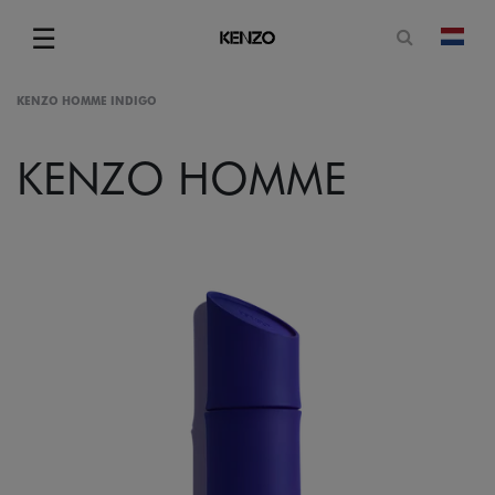
Open zoe
☰
Vera
Menu
KENZO HOMME INDIGO
KENZO HOMME
gram