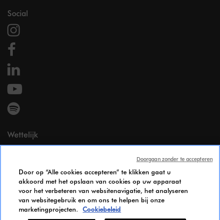
Social
Wettelijk
Wettelijke vermeldingen
Doorgaan zonder te accepteren
Persoonsgegevens
Door op “Alle cookies accepteren” te klikken gaat u
Cookie Policy
akkoord met het opslaan van cookies op uw apparaat
Bereikbaarheid
voor het verbeteren van websitenavigatie, het analyseren
Gendergelijkheid Index
van websitegebruik en om ons te helpen bij onze
marketingprojecten.
Cookiebeleid
Candidates Information Notice