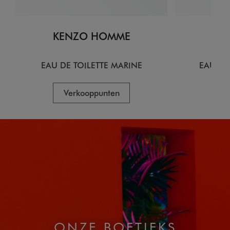
KENZO HOMME
KE
EAU DE TOILETTE MARINE
EAU DE
Verkooppunten
V
ONZE BOETIEKS