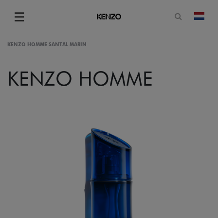
Open zoe
☰
Vera
Menu
KENZO HOMME SANTAL MARIN
KENZO HOMME
gram