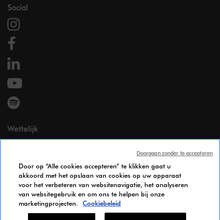
Social
Wettelijk
Wettelijke vermeldingen
Doorgaan zonder te accepteren
Persoonsgegevens
Door op “Alle cookies accepteren” te klikken gaat u
Cookie Policy
akkoord met het opslaan van cookies op uw apparaat
Bereikbaarheid
voor het verbeteren van websitenavigatie, het analyseren
Gendergelijkheid Index
van websitegebruik en om ons te helpen bij onze
marketingprojecten.
Cookiebeleid
Candidates Information Notice
Cookie-instellingen