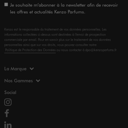
Je souhaite m’abonner à la newsletter afin de recevoir
les offres et actualités Kenzo Parfums.
Kenzo est le responsable du traitement de vos données personnelles. Les
informations collectées ci-dessus sont destinées à l’envoi de prospection
commerciale par email. Pour en savoir plus sur le traitement de vos données
personnelles ainsi que sur vos droits, vous pouvez consulter notre
Politique de Protection des Données
ou nous contacter à dpo@kenzoparfums.fr
La Marque
Nos Gammes
Social