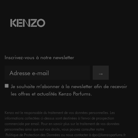
Inscrivez-vous à notre newsletter
→
Je souhaite m’abonner à la newsletter afin de recevoir
les offres et actualités Kenzo Parfums.
Kenzo est le responsable du traitement de vos données personnelles. Les
informations collectées ci-dessus sont destinées à l’envoi de prospection
commerciale par email. Pour en savoir plus sur le traitement de vos données
personnelles ainsi que sur vos droits, vous pouvez consulter notre
Politique de Protection des Données
ou nous contacter à dpo@kenzoparfums.fr