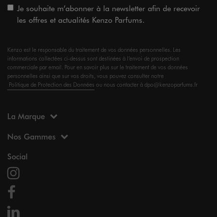
Je souhaite m’abonner à la newsletter afin de recevoir
les offres et actualités Kenzo Parfums.
Kenzo est le responsable du traitement de vos données personnelles. Les
informations collectées ci-dessus sont destinées à l’envoi de prospection
commerciale par email. Pour en savoir plus sur le traitement de vos données
personnelles ainsi que sur vos droits, vous pouvez consulter notre
Politique de Protection des Données
ou nous contacter à dpo@kenzoparfums.fr
La Marque
Nos Gammes
Social