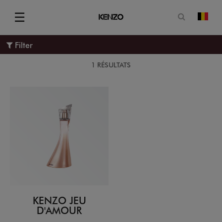
Ouvrir le
☰
chan
Menu
Filter
1 RÉSULTATS
KENZO JEU
D'AMOUR