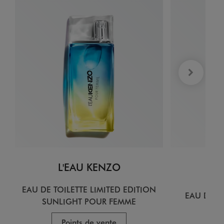
L'EAU KENZO
L
EAU DE TOILETTE LIMITED EDITION
EAU DE T
SUNLIGHT POUR FEMME
Points de vente
P