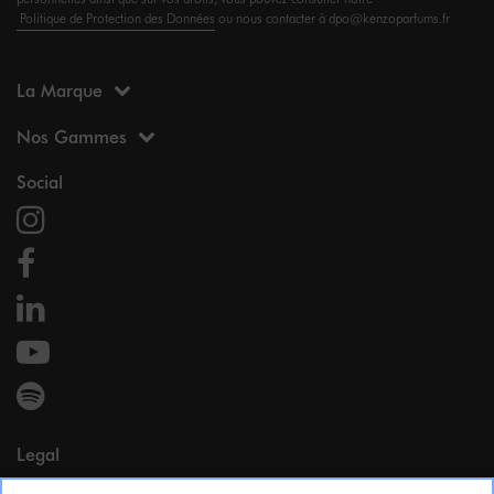
Politique de Protection des Données
ou nous contacter à dpo@kenzoparfums.fr
La Marque
Nos Gammes
Social
Legal
Mentions légales