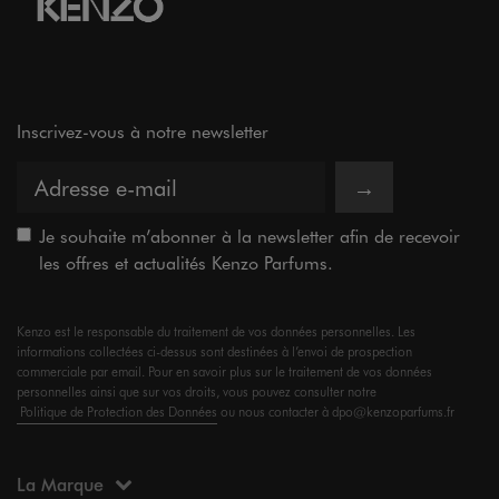
Inscrivez-vous à notre newsletter
→
Je souhaite m’abonner à la newsletter afin de recevoir
les offres et actualités Kenzo Parfums.
Kenzo est le responsable du traitement de vos données personnelles. Les
informations collectées ci-dessus sont destinées à l’envoi de prospection
commerciale par email. Pour en savoir plus sur le traitement de vos données
personnelles ainsi que sur vos droits, vous pouvez consulter notre
Politique de Protection des Données
ou nous contacter à dpo@kenzoparfums.fr
La Marque