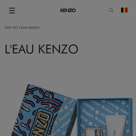
Ouvrir le
☰
chan
Menu
GIFT SET L'EAU KENZO
L'EAU KENZO
gram