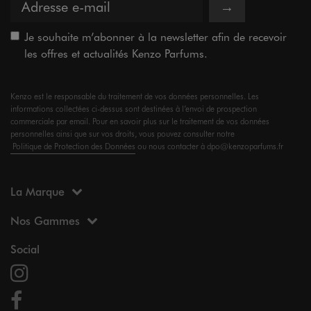
→
Je souhaite m’abonner à la newsletter afin de recevoir
les offres et actualités Kenzo Parfums.
Kenzo est le responsable du traitement de vos données personnelles. Les
informations collectées ci-dessus sont destinées à l’envoi de prospection
commerciale par email. Pour en savoir plus sur le traitement de vos données
personnelles ainsi que sur vos droits, vous pouvez consulter notre
Politique de Protection des Données
ou nous contacter à dpo@kenzoparfums.fr
La Marque
Nos Gammes
Social