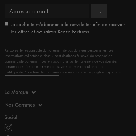
→
Je souhaite m’abonner à la newsletter afin de recevoir
les offres et actualités Kenzo Parfums.
Kenzo est le responsable du traitement de vos données personnelles. Les
informations collectées ci-dessus sont destinées à l’envoi de prospection
commerciale par email. Pour en savoir plus sur le traitement de vos données
personnelles ainsi que sur vos droits, vous pouvez consulter notre
Politique de Protection des Données
ou nous contacter à dpo@kenzoparfums.fr
La Marque
Nos Gammes
Social