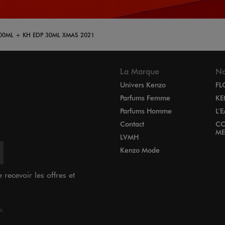
0ML + KH EDP 30ML XMAS 2021
La Marque
N
Univers Kenzo
FL
Parfums Femme
KE
Parfums Homme
L’
Contact
CO
ME
LVMH
Kenzo Mode
recevoir les offres et
s.