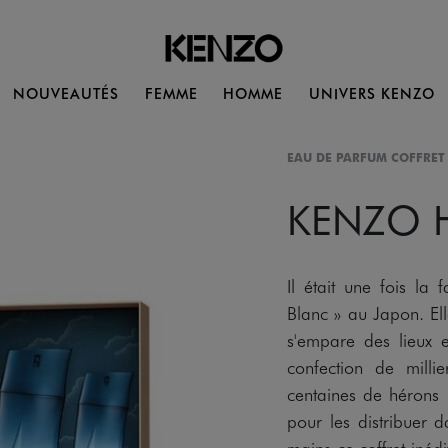
NOUVEAUTÉS
FEMME
HOMME
UNIVERS KENZO
EAU DE PARFUM COFFRET
KENZO
Il était une fois l
Blanc » au Japon. Ell
s'empare des lieux 
confection de milli
centaines de hérons 
pour les distribuer 
mains ce coffret inédi