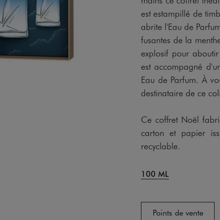
est estampillé de timb
abrite l'Eau de Par
fusantes de la ment
explosif pour aboutir
est accompagné d'
Eau de Parfum. À vou
destinataire de ce col
Ce coffret Noël fabr
carton et papier is
recyclable.
100 ML
Points de vente