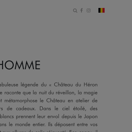
Ouvrir le formulaire de 
Facebook
Instagram
changer le pa
 HOMME
a fabuleuse légende du « Château du Héron
e raconte que la nuit du réveillon, la magie
et métamorphose le Château en atelier de
ers de cadeaux. Dans le ciel étoilé, des
blancs prennent leur envol depuis le Japon
dans le monde entier. Ils déposent entre vos
t aux allures de colis réinventé. Eco-conçu, il