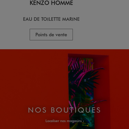
KENZO HOMME
KE
EAU DE TOILETTE MARINE
EA
Points de vente
P
NOS BOUTIQUES
Localiser nos magasins