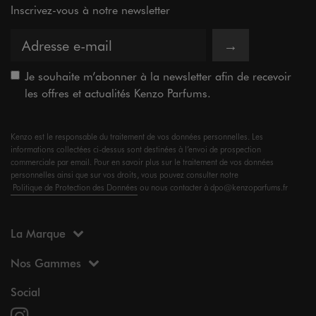
Inscrivez-vous à notre newsletter
→
Je souhaite m’abonner à la newsletter afin de recevoir
les offres et actualités Kenzo Parfums.
Kenzo est le responsable du traitement de vos données personnelles. Les
informations collectées ci-dessus sont destinées à l’envoi de prospection
commerciale par email. Pour en savoir plus sur le traitement de vos données
personnelles ainsi que sur vos droits, vous pouvez consulter notre
Politique de Protection des Données
ou nous contacter à dpo@kenzoparfums.fr
La Marque
Nos Gammes
Social