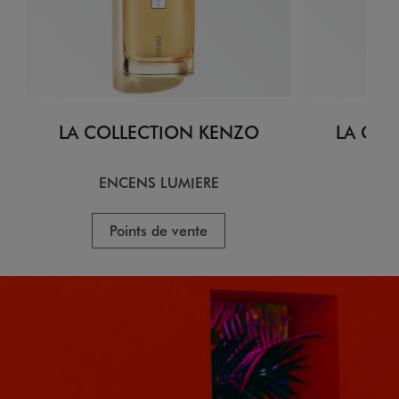
LA COLLECTION KENZO
LA COL
ENCENS LUMIERE
CI
Points de vente
P