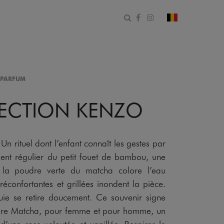
Ouvrir le formulaire de 
Facebook
Instagram
changer le pa
 PARFUM
LECTION KENZO
Un rituel dont l’enfant connaît les gestes par
ent régulier du petit fouet de bambou, une
la poudre verte du matcha colore l’eau
éconfortantes et grillées inondent la pièce.
uie se retire doucement. Ce souvenir signe
dre Matcha, pour femme et pour homme, un
’une rose veloutée et vanillée. Respirer le