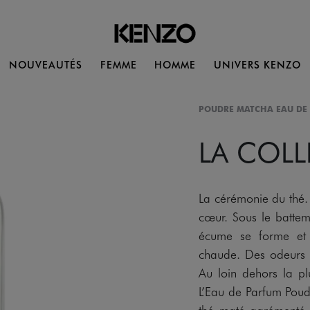
NOUVEAUTÉS
FEMME
HOMME
UNIVERS KENZO
POUDRE MATCHA EAU DE
LA COL
La cérémonie du thé. 
cœur. Sous le battem
écume se forme et 
chaude. Des odeurs r
Au loin dehors la pl
L’Eau de Parfum Pou
thé maté agrémenté d