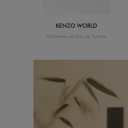
KENZO WORLD
Christmas set Eau de Toilette