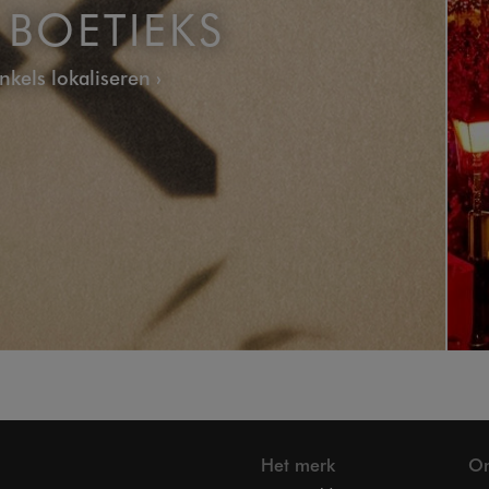
BOETIEKS
nkels lokaliseren
Het merk
On