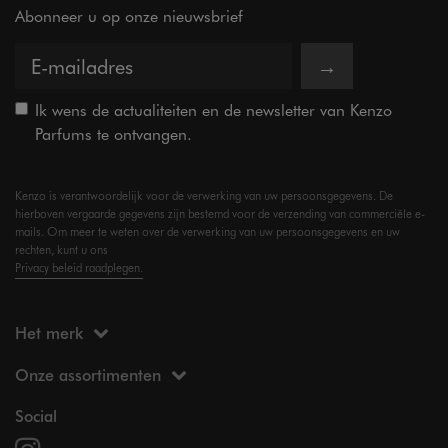
Abonneer u op onze nieuwsbrief
→
Ik wens de actualiteiten en de newsletter van Kenzo
Parfums te ontvangen.
Kenzo is verantwoordelijk voor de verwerking van uw persoonsgegevens. De
hierboven vergaarde gegevens zijn bestemd voor de verzending van commerciële e-
mails. Om meer te weten over de verwerking van uw persoonsgegevens en uw
rechten, kunt u ons
Privacy beleid raadplegen.
Het merk
Onze assortimenten
Social