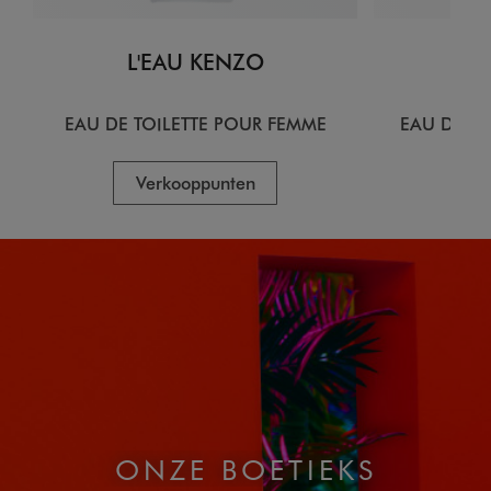
L'EAU KENZO
L
EAU DE TOILETTE POUR FEMME
EAU DE T
Verkooppunten
V
ONZE BOETIEKS