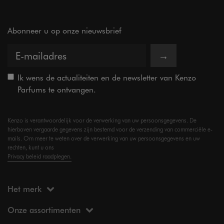
Abonneer u op onze nieuwsbrief
→
Ik wens de actualiteiten en de newsletter van Kenzo
Parfums te ontvangen.
Kenzo is verantwoordelijk voor de verwerking van uw persoonsgegevens. De
hierboven vergaarde gegevens zijn bestemd voor de verzending van commerciële e-
mails. Om meer te weten over de verwerking van uw persoonsgegevens en uw
rechten, kunt u ons
Privacy beleid raadplegen.
Het merk
Onze assortimenten