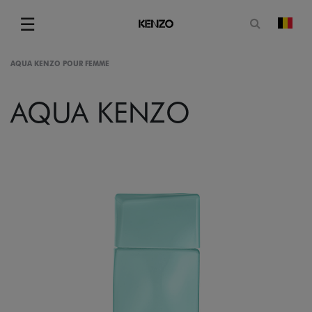
Open zoe
☰
Vera
Menu
AQUA KENZO POUR FEMME
AQUA KENZO
gram