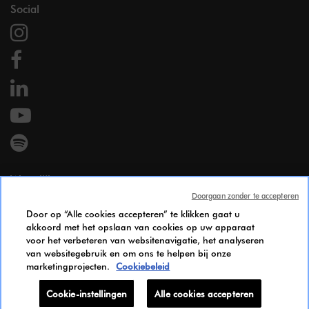
Social
Wettelijk
Doorgaan zonder te accepteren
Wettelijke vermeldingen
Door op “Alle cookies accepteren” te klikken gaat u
Persoonsgegevens
akkoord met het opslaan van cookies op uw apparaat
Cookie Policy
voor het verbeteren van websitenavigatie, het analyseren
Gendergelijkheid Index
van websitegebruik en om ons te helpen bij onze
marketingprojecten.
Cookiebeleid
Candidates Information Notice
Bereikbaarheid
Cookie-instellingen
Alle cookies accepteren