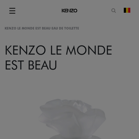
Open zoe
☰
Vera
Menu
KENZO LE MONDE EST BEAU EAU DE TOILETTE
KENZO LE MONDE
EST BEAU
gram