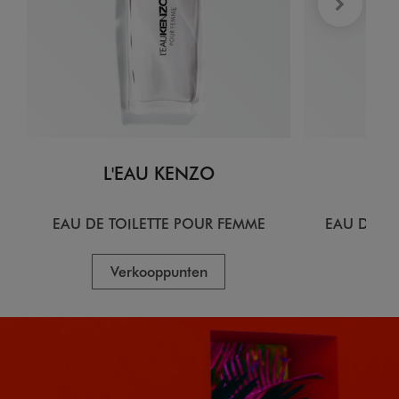
L'EAU KENZO
L
EAU DE TOILETTE POUR FEMME
EAU DE T
Verkooppunten
V