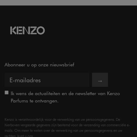
Abonneer u op onze nieuwsbrief
→
Ik wens de actualiteiten en de newsletter van Kenzo
Parfums te ontvangen.
Kenzo is verantwoordelijk voor de verwerking van uw persoonsgegevens. De
hierboven vergaarde gegevens zijn bestemd voor de verzending van commerciële e-
mails. Om meer te weten over de verwerking van uw persoonsgegevens en uw
rechten, kunt u ons