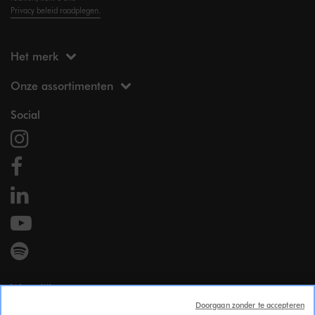
Privacy beleid raadplegen.
Het merk
Onze assortimenten
Social
Wettelijk
Doorgaan zonder te accepteren
Wettelijke vermeldingen