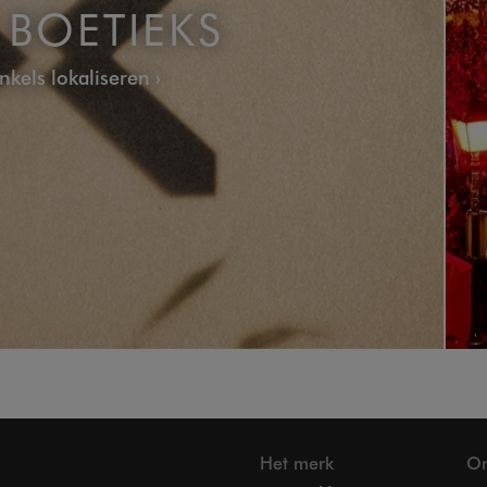
BOETIEKS
nkels lokaliseren
Het merk
On