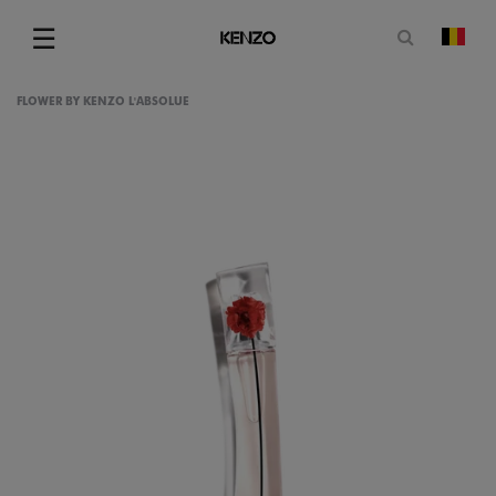
Ouvrir le
☰
chan
Menu
FLOWER BY KENZO L'ABSOLUE
gram