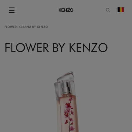
Ouvrir le
☰
chan
Menu
FLOWER IKEBANA BY KENZO
FLOWER BY KENZO
gram