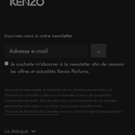
Inscrivez-vous à notre newsletter
→
Je souhaite m’abonner à la newsletter afin de recevoir
les offres et actualités Kenzo Parfums.
Kenzo est le responsable du traitement de vos données personnelles. Les
informations collectées ci-dessus sont destinées à l’envoi de prospection
commerciale par email. Pour en savoir plus sur le traitement de vos données
personnelles ainsi que sur vos droits, vous pouvez consulter notre
Politique de Protection des Données
ou nous contacter à dpo@kenzoparfums.fr
La Marque