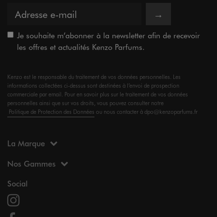
→
Je souhaite m’abonner à la newsletter afin de recevoir
les offres et actualités Kenzo Parfums.
Kenzo est le responsable du traitement de vos données personnelles. Les
informations collectées ci-dessus sont destinées à l’envoi de prospection
commerciale par email. Pour en savoir plus sur le traitement de vos données
personnelles ainsi que sur vos droits, vous pouvez consulter notre
Politique de Protection des Données
ou nous contacter à dpo@kenzoparfums.fr
La Marque
Nos Gammes
Social