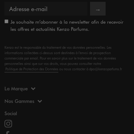
→
Je souhaite m’abonner à la newsletter afin de recevoir
les offres et actualités Kenzo Parfums.
Kenzo est le responsable du traitement de vos données personnelles. Les
informations collectées ci-dessus sont destinées à l’envoi de prospection
commerciale par email. Pour en savoir plus sur le traitement de vos données
personnelles ainsi que sur vos droits, vous pouvez consulter notre
Politique de Protection des Données
ou nous contacter à dpo@kenzoparfums.fr
La Marque
Nos Gammes
Social