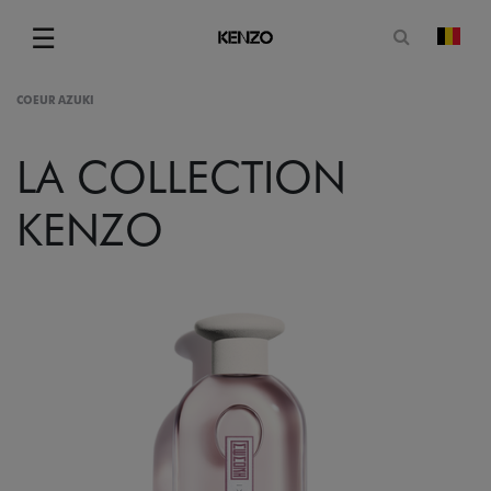
Ouvrir le
☰
chan
Menu
COEUR AZUKI
LA COLLECTION
KENZO
gram