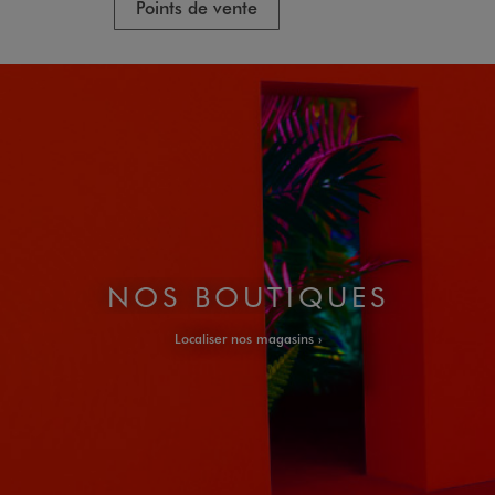
Points de vente
P
NOS BOUTIQUES
Localiser nos magasins