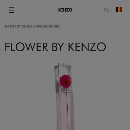
Open zoe
☰
Vera
Menu
FLOWER BY KENZO POPPY BOUQUET
FLOWER BY KENZO
gram