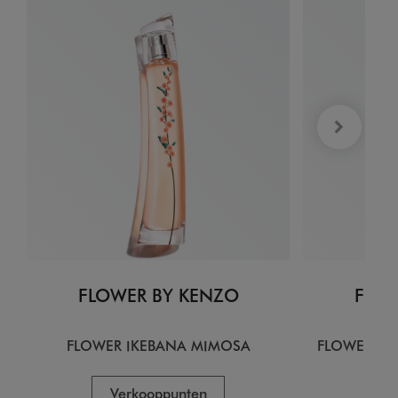
FLOWER BY KENZO
FLOW
FLOWER IKEBANA MIMOSA
FLOWER IK
Verkooppunten
V