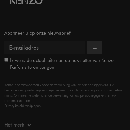
Abonneer u op onze nieuwsbrief
→
Ik wens de actualiteiten en de newsletter van Kenzo
Parfums te ontvangen.
Kenzo is verantwoordelijk voor de verwerking van uw persoonsgegevens. De
hierboven vergaarde gegevens zijn bestemd voor de verzending van commerciële e-
mails. Om meer te weten over de verwerking van uw persoonsgegevens en uw
rechten, kunt u ons
Privacy beleid raadplegen.
Het merk