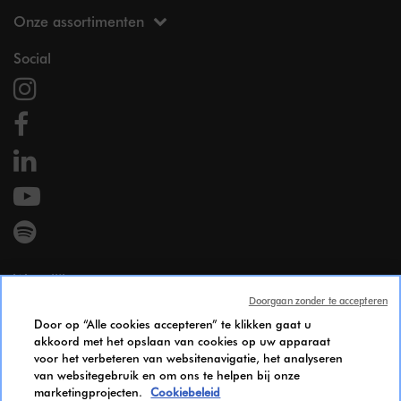
Onze assortimenten
Social
Wettelijk
Doorgaan zonder te accepteren
Wettelijke vermeldingen
Door op “Alle cookies accepteren” te klikken gaat u
Persoonsgegevens
akkoord met het opslaan van cookies op uw apparaat
Cookie Policy
voor het verbeteren van websitenavigatie, het analyseren
Gendergelijkheid Index
van websitegebruik en om ons te helpen bij onze
marketingprojecten.
Cookiebeleid
Candidates Information Notice