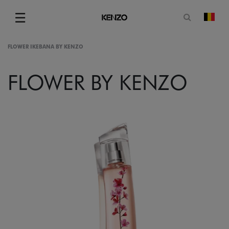
Open zoe
☰
Vera
Menu
FLOWER IKEBANA BY KENZO
FLOWER BY KENZO
gram