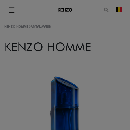
Open zoe
☰
Vera
Menu
KENZO HOMME SANTAL MARIN
KENZO HOMME
gram