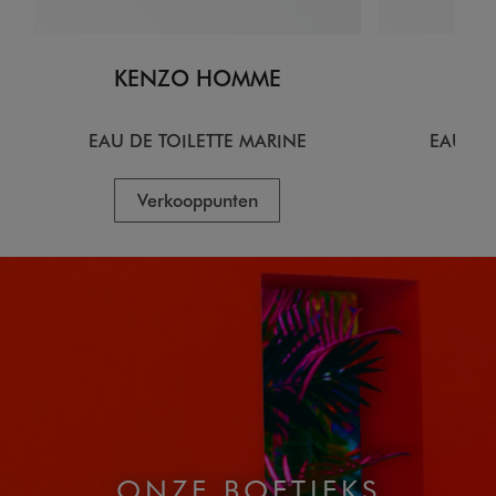
KENZO HOMME
KE
EAU DE TOILETTE MARINE
EAU DE
Verkooppunten
V
ONZE BOETIEKS