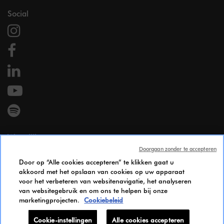
Social
Wettelijk
Doorgaan zonder te accepteren
Wettelijke vermeldingen
Door op “Alle cookies accepteren” te klikken gaat u
Persoonsgegevens
akkoord met het opslaan van cookies op uw apparaat
Cookie Policy
voor het verbeteren van websitenavigatie, het analyseren
Gendergelijkheid Index
van websitegebruik en om ons te helpen bij onze
marketingprojecten.
Cookiebeleid
Candidates Information Notice
Bereikbaarheid
Cookie-instellingen
Alle cookies accepteren