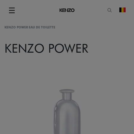
Open zoe
☰
Vera
Menu
KENZO POWER EAU DE TOILETTE
KENZO POWER
gram