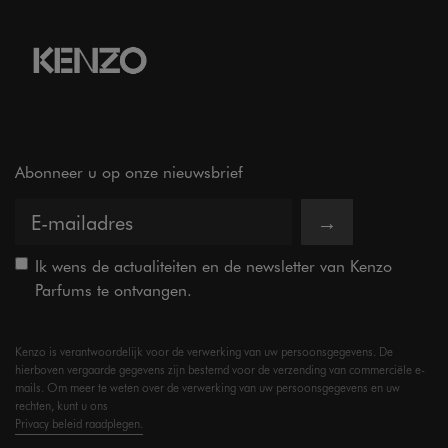
Abonneer u op onze nieuwsbrief
→
Ik wens de actualiteiten en de newsletter van Kenzo
Parfums te ontvangen.
Kenzo is verantwoordelijk voor de verwerking van uw persoonsgegevens. De
hierboven vergaarde gegevens zijn bestemd voor de verzending van commerciële e-
mails. Om meer te weten over de verwerking van uw persoonsgegevens en uw
rechten, kunt u ons
Privacy beleid raadplegen.