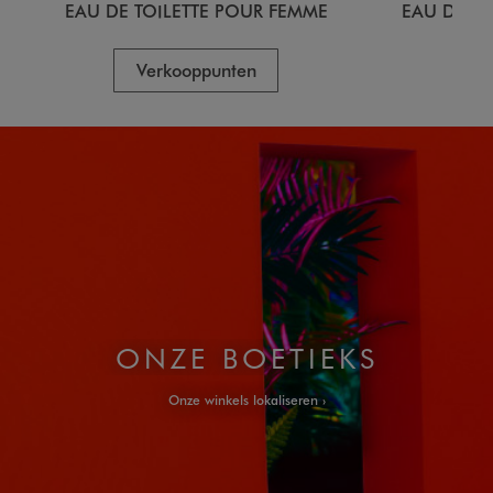
EAU DE TOILETTE POUR FEMME
EAU DE T
Verkooppunten
V
ONZE BOETIEKS
Onze winkels lokaliseren