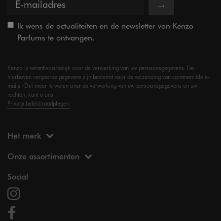
→
Ik wens de actualiteiten en de newsletter van Kenzo
Parfums te ontvangen.
Kenzo is verantwoordelijk voor de verwerking van uw persoonsgegevens. De
hierboven vergaarde gegevens zijn bestemd voor de verzending van commerciële e-
mails. Om meer te weten over de verwerking van uw persoonsgegevens en uw
rechten, kunt u ons
Privacy beleid raadplegen.
Het merk
Onze assortimenten
Social