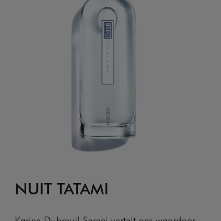
NUIT TATAMI
Karine Dubreuil Sereni vertelt ons waardoor