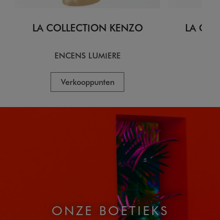
LA COLLECTION KENZO
LA COL
ENCENS LUMIERE
CI
Verkooppunten
V
ONZE BOETIEKS