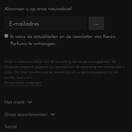
Abonneer u op onze nieuwsbrief
→
Ik wens de actualiteiten en de newsletter van Kenzo
Parfums te ontvangen.
Kenzo is verantwoordelijk voor de verwerking van uw persoonsgegevens. De
hierboven vergaarde gegevens zijn bestemd voor de verzending van commerciële e-
mails. Om meer te weten over de verwerking van uw persoonsgegevens en uw
rechten, kunt u ons
Privacy beleid raadplegen.
Het merk
Onze assortimenten
Social