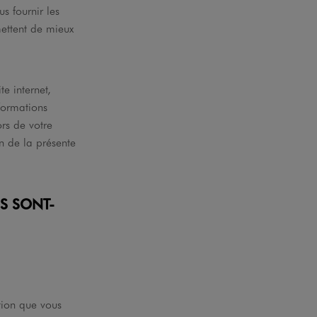
 fournir les
mettent de mieux
te internet,
nformations
ors de votre
in de la présente
S SONT-
tion que vous