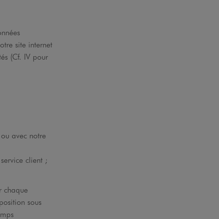
données
tre site internet
és (Cf. IV pour
 ou avec notre
ervice client ;
ur chaque
position sous
hamps