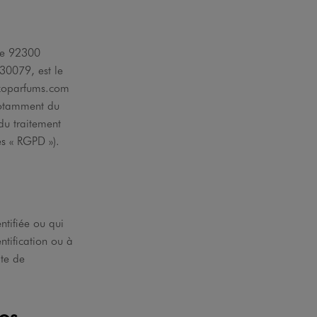
nce 92300
30079, est le
enzoparfums.com
notamment du
du traitement
ès « RGPD »).
ntifiée ou qui
ntification ou à
ate de