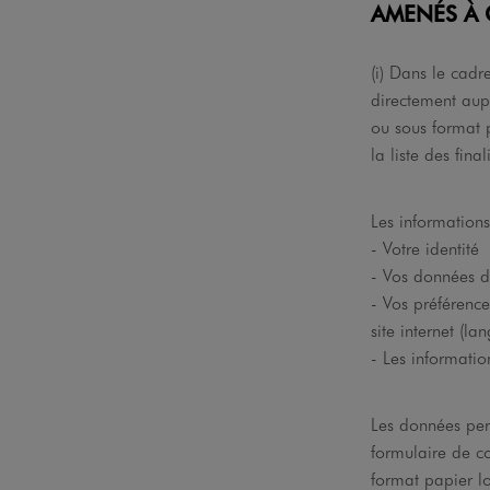
AMENÉS À 
(i) Dans le cadr
directement aupr
ou sous format p
la liste des fina
Les information
- Votre identité
- Vos données d
- Vos préférenc
site internet (la
- Les informati
Les données per
formulaire de co
format papier l