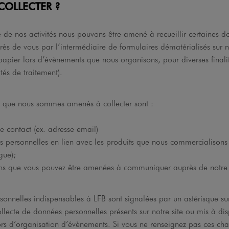
COLLECTER ?
e de nos activités nous pouvons être amené à recueillir certaines 
ès de vous par l’intermédiaire de formulaires dématérialisés sur no
apier lors d’évènements que nous organisons, pour diverses finalit
lités de traitement).
s que nous sommes amenés à collecter sont :
e contact (ex. adresse email)
es personnelles en lien avec les produits que nous commercialisons
ngue);
ons que vous pouvez être amenées à communiquer auprès de notre s
sonnelles indispensables à LFB sont signalées par un astérisque s
llecte de données personnelles présents sur notre site ou mis à dis
ors d’organisation d’évènements. Si vous ne renseignez pas ces c