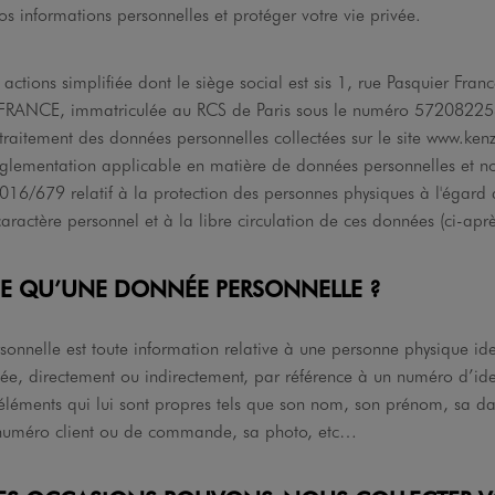
os informations personnelles et protéger votre vie privée.
 actions simplifiée dont le siège social est sis 1, rue Pasquier Fra
t FRANCE, immatriculée au RCS de Paris sous le numéro 57208225
traitement des données personnelles collectées sur le site www.k
églementation applicable en matière de données personnelles et 
16/679 relatif à la protection des personnes physiques à l'égard 
ractère personnel et à la libre circulation de ces données (ci-apr
-CE QU’UNE DONNÉE PERSONNELLE ?
nnelle est toute information relative à une personne physique ide
fiée, directement ou indirectement, par référence à un numéro d’ide
 éléments qui lui sont propres tels que son nom, son prénom, sa d
 numéro client ou de commande, sa photo, etc…