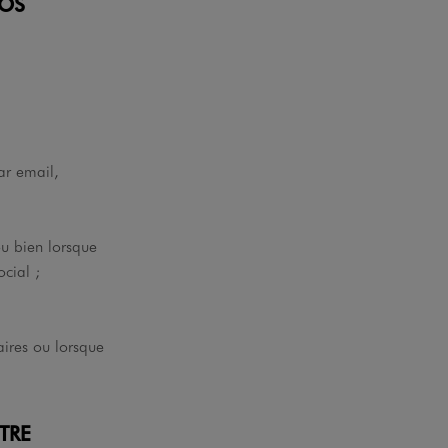
VOS
ar email,
ou bien lorsque
ocial ;
aires ou lorsque
TRE