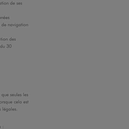
ation de ses
nnées
 de navigation
ation des
 du 30
 que seules les
orsque cela est
 légales.
 :