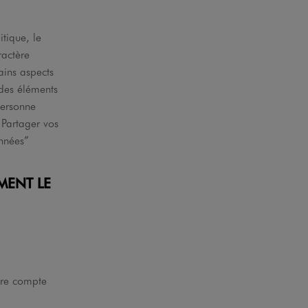
itique, le
ractère
ains aspects
 des éléments
personne
 Partager vos
nnées”
MENT LE
otre compte