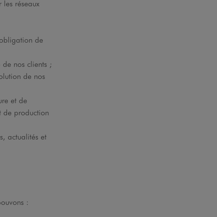
r les réseaux
 obligation de
 de nos clients ;
olution de nos
ure et de
t de production
, actualités et
pouvons :