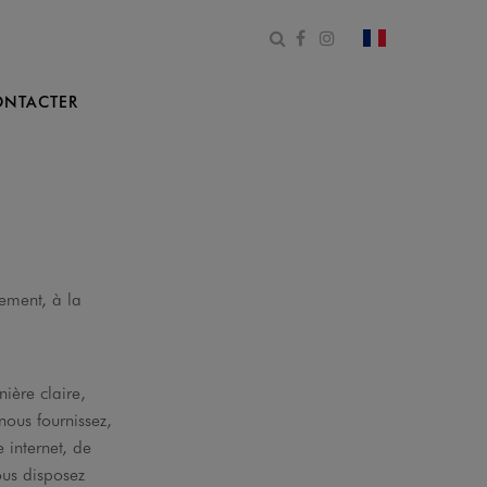
Ouvrir le formulaire de 
Facebook
Instagram
changer le pa
NTACTER
ement, à la
ière claire,
nous fournissez,
 internet, de
ous disposez