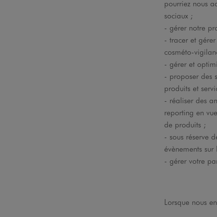
pourriez nous ad
sociaux ;
- gérer notre p
- tracer et gére
cosméto-vigilan
- gérer et optim
- proposer des 
produits et servi
- réaliser des a
reporting en vu
de produits ;
- sous réserve d
évènements sur 
- gérer votre pa
Lorsque nous en