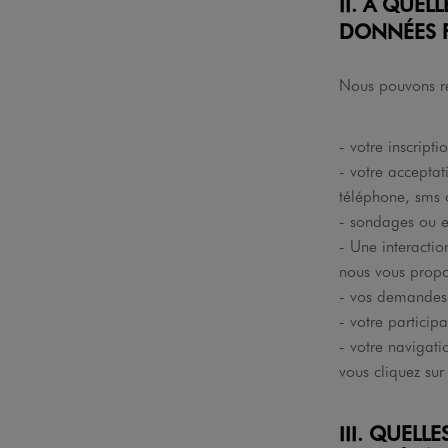
II. À QUE
DONNÉES P
Nous pouvons re
- votre inscript
- votre accepta
téléphone, sms o
- sondages ou en
- Une interactio
nous vous propos
- vos demandes 
- votre partici
- votre navigati
vous cliquez sur
III. QUEL