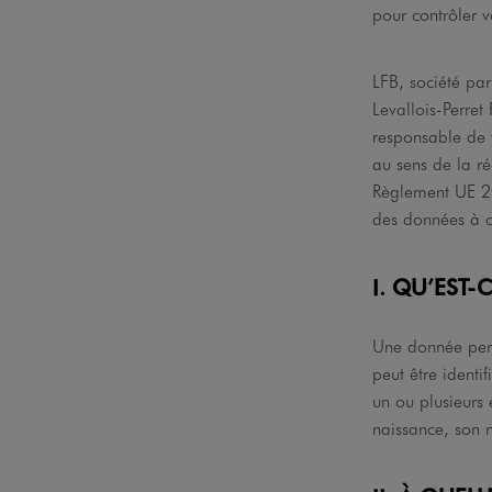
pour contrôler v
LFB, société par
Levallois-Perre
responsable de 
au sens de la r
Règlement UE 20
des données à ca
I. QU’EST
Une donnée perso
peut être identi
un ou plusieurs
naissance, son