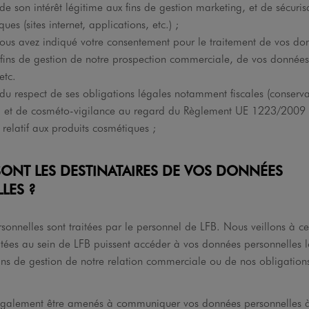
de son intérêt légitime aux fins de gestion marketing, et de sécuris
es (sites internet, applications, etc.) ;
nous avez indiqué votre consentement pour le traitement de vos do
ins de gestion de notre prospection commerciale, de vos données
etc.
du respect de ses obligations légales notamment fiscales (conserv
t) et de cosméto-vigilance au regard du Règlement UE 1223/2009
elatif aux produits cosmétiques ;
 SONT LES DESTINATAIRES DE VOS DONNÉES
LES ?
onnelles sont traitées par le personnel de LFB. Nous veillons à ce
itées au sein de LFB puissent accéder à vos données personnelles l
ins de gestion de notre relation commerciale ou de nos obligations
galement être amenés à communiquer vos données personnelles à