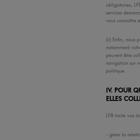
obligatoires, L
services demandé
vous connaître 
(ii) Enfin, nous 
notamment votre 
peuvent être col
navigation sur no
politique.
IV. POUR 
ELLES COLL
LFB traite vos d
- gérer la rela