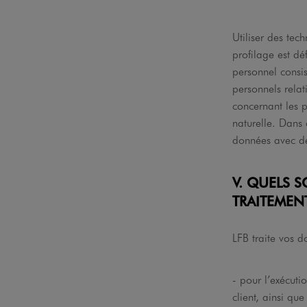
Utiliser des tec
profilage est d
personnel consis
personnels rela
concernant les p
naturelle. Dans 
données avec de
V. QUELS 
TRAITEMEN
LFB traite vos d
- pour l’exécuti
client, ainsi qu