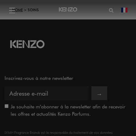
Ouvrir le
☰
HOME
SOINS
chan
Menu
Inscrivez-vous à notre newsletter
→
Je souhaite m’abonner à la newsletter afin de recevoir
les offres et actualités Kenzo Parfums.
LVMH Fragrance Brands est le responsable du traitement de vos données