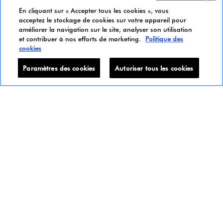
au contact de l’eau chaude. Ce souvenir
En cliquant sur « Accepter tous les cookies », vous
donne naissance à Soleil Thé, une Eau de
acceptez le stockage de cookies sur votre appareil pour
améliorer la navigation sur le site, analyser son utilisation
Parfum, pour femme et pour homme, comme
et contribuer à nos efforts de marketing.
Politique des
une caresse d’été sur la peau. Le thé au
cookies
ginseng diffuse son énergie et diffuse son iris
Paramètres des cookies
Autoriser tous les cookies
poudrée dans la lumière des muscs blancs.
Découvrir SOLEIL THÉ Eau de Parfum >
LA COLLECTION KENZO
MEMORI
Tous les produits