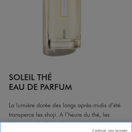
SOLEIL THÉ
EAU DE PARFUM
La lumière dorée des longs après-midis d’été
transperce les shoji. A l’heure du thé, les
bourgeons de fleurs s’ouvrent dans les tasses
Continuer sans accepter