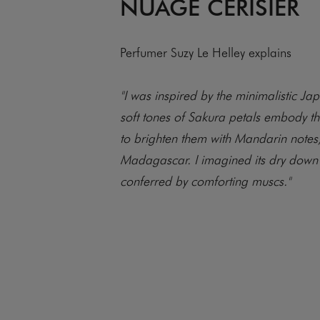
NUAGE CERISIER
Perfumer Suzy Le Helley explains
"I was inspired by the minimalistic Ja
soft tones of Sakura petals embody thi
to brighten them with Mandarin notes,
Madagascar. I imagined its dry down 
conferred by comforting muscs."