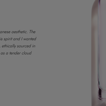
panese aesthetic. The
s spirit and I wanted
 ethically sourced in
as a tender cloud