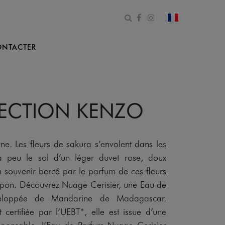
Ouvrir le formulaire de 
Facebook
Instagram
changer le pa
NTACTER
LECTION KENZO
ne. Les fleurs de sakura s’envolent dans les
 à peu le sol d’un léger duvet rose, doux
souvenir bercé par le parfum de ces fleurs
pon. Découvrez Nuage Cerisier, une Eau de
veloppée de Mandarine de Madagascar.
 certifiée par l’UEBT*, elle est issue d’une
esponsable. L’Eau de Parfum Nuage Cerisier