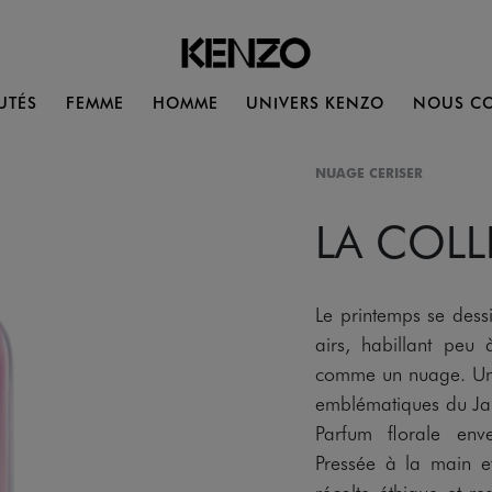
UTÉS
FEMME
HOMME
UNIVERS KENZO
NOUS CO
NUAGE CERISER
LA COL
Le printemps se dessi
airs, habillant peu
comme un nuage. Un 
emblématiques du Ja
Parfum florale en
Pressée à la main et
récolte éthique et r