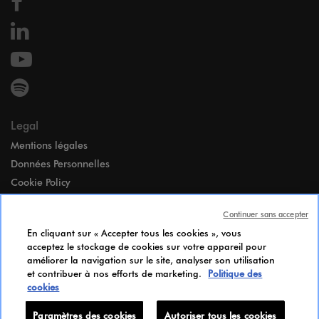
Legal
Mentions légales
Données Personnelles
Cookie Policy
Accessibilité
Continuer sans accepter
Paramètres des cookies
En cliquant sur « Accepter tous les cookies », vous
Index égalité Femmes-Hommes
acceptez le stockage de cookies sur votre appareil pour
Notice d’Information Candidats
améliorer la navigation sur le site, analyser son utilisation
et contribuer à nos efforts de marketing.
Politique des
Paramètres des cookies
cookies
Paramètres des cookies
Autoriser tous les cookies