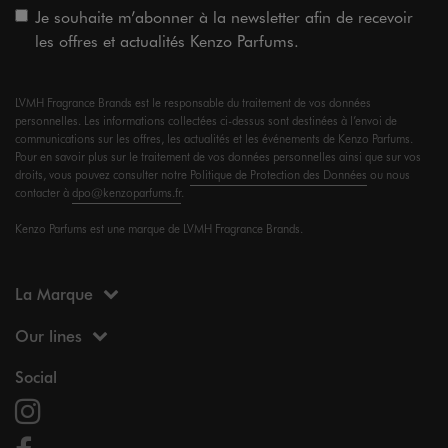
Je souhaite m’abonner à la newsletter afin de recevoir
les offres et actualités Kenzo Parfums.
LVMH Fragrance Brands est le responsable du traitement de vos données
personnelles. Les informations collectées ci-dessus sont destinées à l’envoi de
communications sur les offres, les actualités et les événements de Kenzo Parfums.
Pour en savoir plus sur le traitement de vos données personnelles ainsi que sur vos
droits, vous pouvez consulter notre
Politique de Protection des Données
ou nous
contacter à
dpo@kenzoparfums.fr
.
Kenzo Parfums est une marque de LVMH Fragrance Brands.
La Marque
Our lines
Social