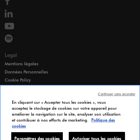
Legal
Mentions légales
Données Personnelles
Cookie Policy
Accessibilité
Continuer sans accepter
Paramètres des cookies
En cliquant sur « Accepter tous les cookies », vous
Index égalité Femmes-Hommes
acceptez le stockage de cookies sur votre appareil pour
Notice d’Information Candidats
améliorer la navigation sur le site, analyser son utilisation
et contribuer à nos efforts de marketing.
Politique des
Paramètres des cookies
cookies
Paramètres des cookies
Autoriser tous les cookies