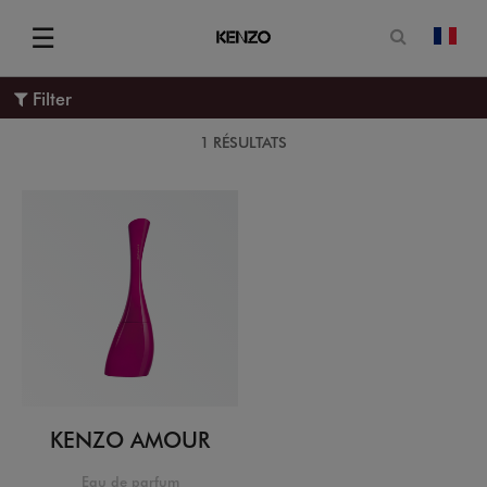
Ouvrir le
☰
chan
Menu
Filter
1 RÉSULTATS
KENZO AMOUR
Eau de parfum