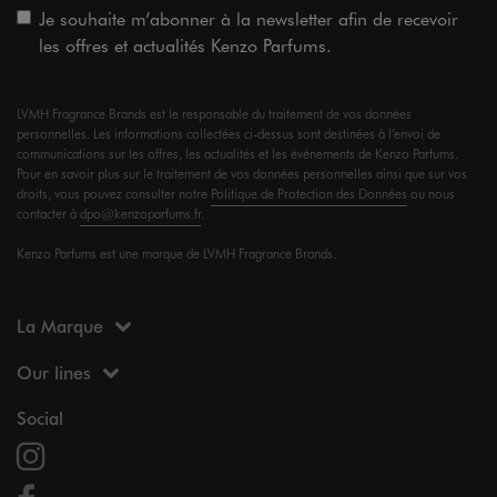
Je souhaite m’abonner à la newsletter afin de recevoir
les offres et actualités Kenzo Parfums.
LVMH Fragrance Brands est le responsable du traitement de vos données
personnelles. Les informations collectées ci-dessus sont destinées à l’envoi de
communications sur les offres, les actualités et les événements de Kenzo Parfums.
Pour en savoir plus sur le traitement de vos données personnelles ainsi que sur vos
droits, vous pouvez consulter notre
Politique de Protection des Données
ou nous
contacter à
dpo@kenzoparfums.fr
.
Kenzo Parfums est une marque de LVMH Fragrance Brands.
La Marque
Our lines
Social