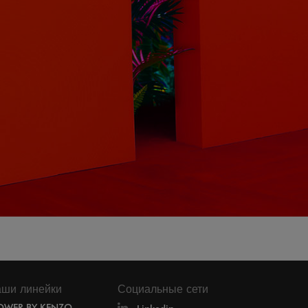
ши линейки
Социальные сети
OWER BY KENZO