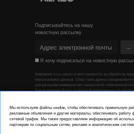
Подписывайтесь на нашу
новостную рассылку
→
Я хочу подписаться на новостную рассыл
Компания Kenzo несет ответственность за обработку ваш
персональных данных. Сбор таких данных предназначен
для рассылки коммерческих запросов по электронной поч
Для получения более подробной информации об обрабо
ваших персональных данных и ваших правах ознакомьтес
нашей политикой защиты данных или связжитесь с нами
адресу dpo@kenzoparfums.fr
Мы используем файлы cookie, чтобы обеспечивать правильную раб
рекламные объявления и другие материалы, обеспечивать работу 
сетевой трафик. Мы также предоставляем информацию об использ
партнерам по социальным сетям, рекламе и аналитическим систем
© 2023 KENZO PARFUMS