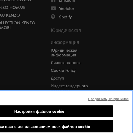
Linkedin
NZO HOMME
Youtube
EAU KENZO
Spotify
LLECTION KENZO
MORI
Юридическая
информация
Юридическая
информация
Личные данные
Cookie Policy
Доступ
Индекс гендерного
равенства
Candidates Information
Продолжить, не принимая
Notice
Настройки файлов
Настройки файлов cookie
cookie
ситься с использованием всех файлов cookie