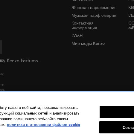
Женская парфюмерия
KE
Мужская парфюмерия
L’
Контактная
CO
информация
ME
LVMH
Мир моды Kenzo
ку Kenzo Parfums.
их
те.
тке
ь с
 по
оту нашего веб-сайта, персонализировать
функций социальных сетей и анализировать
овании вами нашего веб-сайта своим
ам.
политика в отношении файлов cookie
Согла