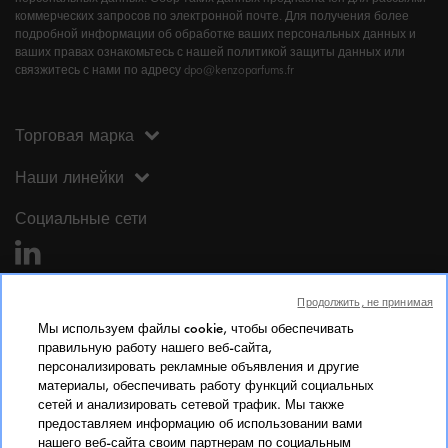
коммерческих запросов по электронной почте. Для получения более
подробной информации об обработке ваших персональных данных и
ваших правах ознакомьтесь с нашей политикой защиты данных или
связжитесь с нами по адресу dpo@kenzoparfums.fr
Торговая марка
Наши линейки
Социальные сети
Продолжить, не принимая
Мы используем файлы cookie, чтобы обеспечивать
правильную работу нашего веб-сайта,
персонализировать рекламные объявления и другие
Юридическая информация
материалы, обеспечивать работу функций социальных
сетей и анализировать сетевой трафик. Мы также
Юридическая информация
предоставляем информацию об использовании вами
Личные данные
нашего веб-сайта своим партнерам по социальным