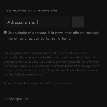
Inscrivez-vous à notre newsletter
→
Je souhaite m’abonner à la newsletter afin de recevoir
les offres et actualités Kenzo Parfums.
LVMH Fragrance Brands est le responsable du traitement de vos données
personnelles. Les informations collectées ci-dessus sont destinées à l’envoi de
communications sur les offres, les actualités et les événements de Kenzo Parfums.
Pour en savoir plus sur le traitement de vos données personnelles ainsi que sur vos
droits, vous pouvez consulter notre
Politique de Protection des Données
ou nous
contacter à
dpo@kenzoparfums.fr
.
Kenzo Parfums est une marque de LVMH Fragrance Brands.
La Marque