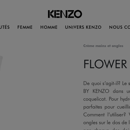
UTÉS
FEMME
HOMME
UNIVERS KENZO
NOUS CO
Crème mains et ongles
FLOWER
De quoi s’agit-il? L
BY KENZO dans une
coquelicot. Pour hyd
parfaites pour cueilli
Comment l’utiliser?
ongles sur le dos de
par chacun des doig