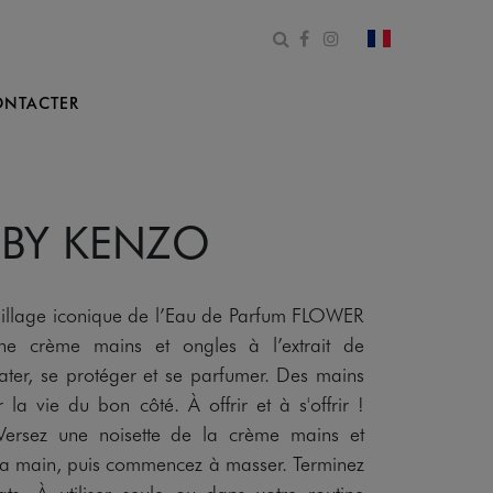
Ouvrir le formulaire de 
Facebook
Instagram
changer le pa
NTACTER
 BY KENZO
e sillage iconique de l’Eau de Parfum FLOWER
 crème mains et ongles à l’extrait de
rater, se protéger et se parfumer. Des mains
r la vie du bon côté. À offrir et à s'offrir !
 Versez une noisette de la crème mains et
 la main, puis commencez à masser. Terminez
ts. À utiliser seule ou dans votre routine