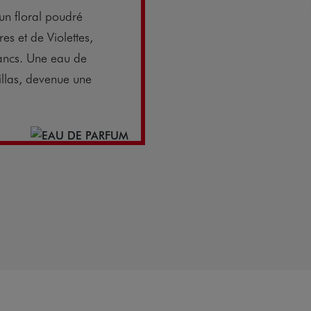
n floral poudré
s et de Violettes,
lancs. Une eau de
illas, devenue une